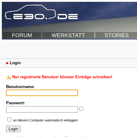
FORUM
WERKSTATT
STORIES
Login
Nur registrierte Benutzer können Einträge schreiben!
Benutzername:
Passwort:
an diesem Computer automatisch einloggen