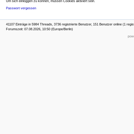
Um sich einloggen zu können, müssen Cookies aktiviert sein.
Passwort vergessen
41107 Einträge in 5984 Threads, 3736 registrierte Benutzer, 151 Benutzer online (1 regis
Forumszeit: 07.08.2026, 10:50 (Europe/Berlin)
powe