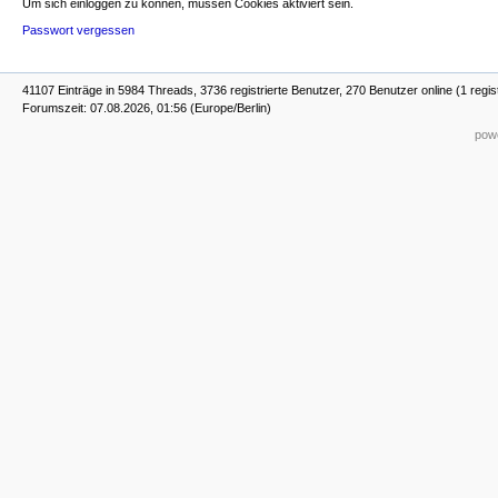
Um sich einloggen zu können, müssen Cookies aktiviert sein.
Passwort vergessen
41107 Einträge in 5984 Threads, 3736 registrierte Benutzer, 270 Benutzer online (1 regis
Forumszeit: 07.08.2026, 01:56 (Europe/Berlin)
powe