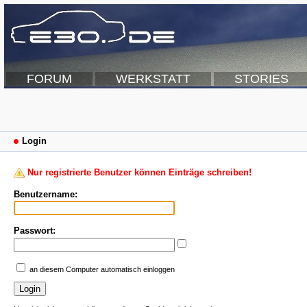
FORUM
WERKSTATT
STORIES
Login
Nur registrierte Benutzer können Einträge schreiben!
Benutzername:
Passwort:
an diesem Computer automatisch einloggen