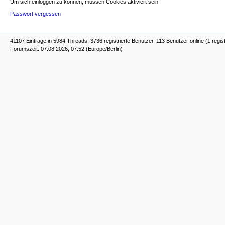
Um sich einloggen zu können, müssen Cookies aktiviert sein.
Passwort vergessen
41107 Einträge in 5984 Threads, 3736 registrierte Benutzer, 113 Benutzer online (1 regist
Forumszeit: 07.08.2026, 07:52 (Europe/Berlin)