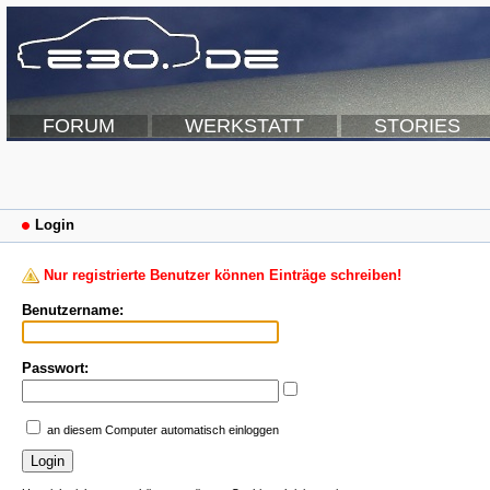
FORUM
WERKSTATT
STORIES
Login
Nur registrierte Benutzer können Einträge schreiben!
Benutzername:
Passwort:
an diesem Computer automatisch einloggen