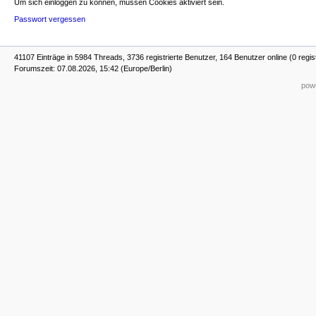
Um sich einloggen zu können, müssen Cookies aktiviert sein.
Passwort vergessen
41107 Einträge in 5984 Threads, 3736 registrierte Benutzer, 164 Benutzer online (0 regis
Forumszeit: 07.08.2026, 15:42 (Europe/Berlin)
powe