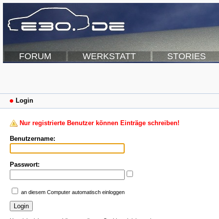
FORUM
WERKSTATT
STORIES
Login
Nur registrierte Benutzer können Einträge schreiben!
Benutzername:
Passwort:
an diesem Computer automatisch einloggen