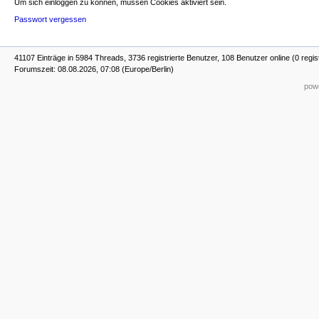
Um sich einloggen zu können, müssen Cookies aktiviert sein.
Passwort vergessen
41107 Einträge in 5984 Threads, 3736 registrierte Benutzer, 108 Benutzer online (0 regis
Forumszeit: 08.08.2026, 07:08 (Europe/Berlin)
powe