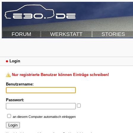
FORUM
WERKSTATT
STORIES
Login
Nur registrierte Benutzer können Einträge schreiben!
Benutzername:
Passwort:
an diesem Computer automatisch einloggen