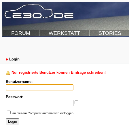
FORUM
WERKSTATT
STORIES
Login
Nur registrierte Benutzer können Einträge schreiben!
Benutzername:
Passwort:
an diesem Computer automatisch einloggen