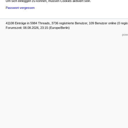
Um sich einloggen zu können, müssen Cookies aktiviert sein.
Passwort vergessen
41108 Einträge in 5984 Threads, 3736 registrierte Benutzer, 109 Benutzer online (0 regis
Forumszeit: 08.08.2026, 23:15 (Europe/Berlin)
powe