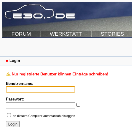
FORUM
WERKSTATT
STORIES
Login
Nur registrierte Benutzer können Einträge schreiben!
Benutzername:
Passwort:
an diesem Computer automatisch einloggen