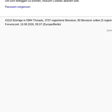
Um sich einloggen zu können, müssen Cookies aktiviert sein.
Passwort vergessen
41110 Einträge in 5984 Threads, 3737 registrierte Benutzer, 80 Benutzer online (0 registr
Forumszeit: 10.08.2026, 05:07 (Europe/Berlin)
powe