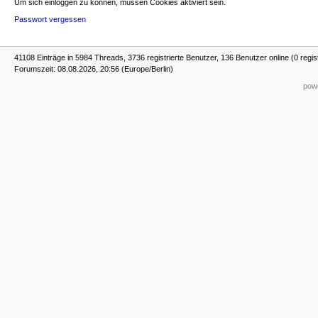
Um sich einloggen zu können, müssen Cookies aktiviert sein.
Passwort vergessen
41108 Einträge in 5984 Threads, 3736 registrierte Benutzer, 136 Benutzer online (0 regis
Forumszeit: 08.08.2026, 20:56 (Europe/Berlin)
powe