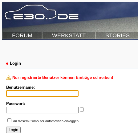
FORUM
WERKSTATT
STORIES
Login
Nur registrierte Benutzer können Einträge schreiben!
Benutzername:
Passwort:
an diesem Computer automatisch einloggen