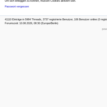
Um sich einloggen zu können, müssen Cookies aktiviert sein.
Passwort vergessen
41110 Einträge in 5984 Threads, 3737 registrierte Benutzer, 106 Benutzer online (0 regis
Forumszeit: 10.08.2026, 08:30 (Europe/Berlin)
powe