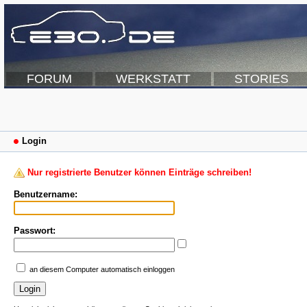
FORUM
WERKSTATT
STORIES
Login
Nur registrierte Benutzer können Einträge schreiben!
Benutzername:
Passwort:
an diesem Computer automatisch einloggen