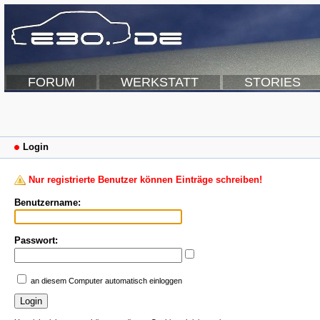
FORUM
WERKSTATT
STORIES
Login
Nur registrierte Benutzer können Einträge schreiben!
Benutzername:
Passwort:
an diesem Computer automatisch einloggen