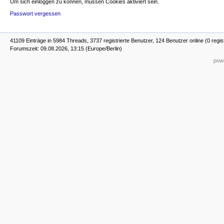
Um sich einloggen zu können, müssen Cookies aktiviert sein.
Passwort vergessen
41109 Einträge in 5984 Threads, 3737 registrierte Benutzer, 124 Benutzer online (0 regis
Forumszeit: 09.08.2026, 13:15 (Europe/Berlin)
powe