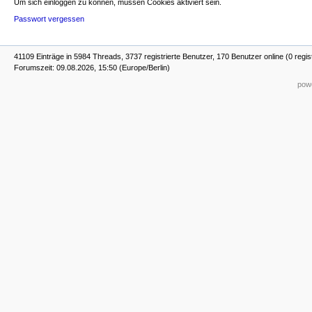
Um sich einloggen zu können, müssen Cookies aktiviert sein.
Passwort vergessen
41109 Einträge in 5984 Threads, 3737 registrierte Benutzer, 170 Benutzer online (0 regis
Forumszeit: 09.08.2026, 15:50 (Europe/Berlin)
powe