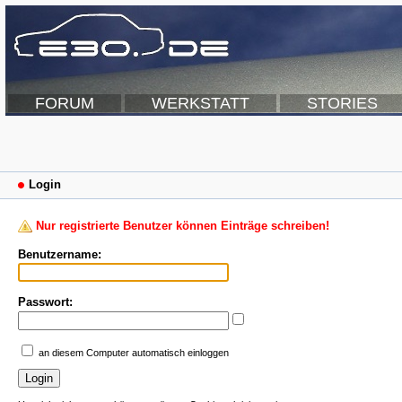
FORUM
WERKSTATT
STORIES
Login
Nur registrierte Benutzer können Einträge schreiben!
Benutzername:
Passwort:
an diesem Computer automatisch einloggen