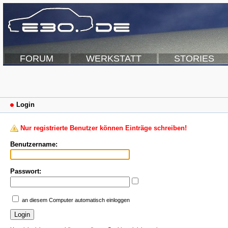
FORUM
WERKSTATT
STORIES
Login
Nur registrierte Benutzer können Einträge schreiben!
Benutzername:
Passwort:
an diesem Computer automatisch einloggen