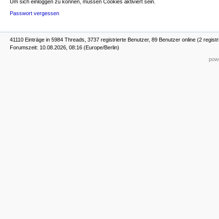
Um sich einloggen zu können, müssen Cookies aktiviert sein.
Passwort vergessen
41110 Einträge in 5984 Threads, 3737 registrierte Benutzer, 89 Benutzer online (2 registr
Forumszeit: 10.08.2026, 08:16 (Europe/Berlin)
powe