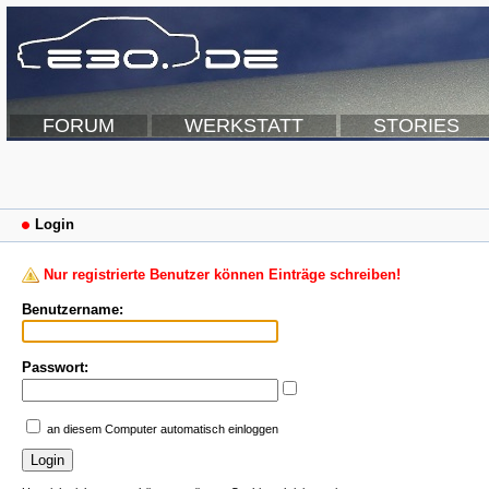
FORUM
WERKSTATT
STORIES
Login
Nur registrierte Benutzer können Einträge schreiben!
Benutzername:
Passwort:
an diesem Computer automatisch einloggen