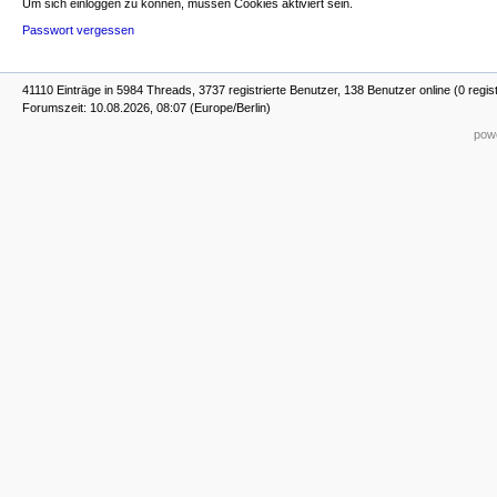
Um sich einloggen zu können, müssen Cookies aktiviert sein.
Passwort vergessen
41110 Einträge in 5984 Threads, 3737 registrierte Benutzer, 138 Benutzer online (0 regis
Forumszeit: 10.08.2026, 08:07 (Europe/Berlin)
powe