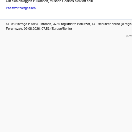
Um sich einloggen zu können, müssen Cookies aktiviert sein.
Passwort vergessen
41108 Einträge in 5984 Threads, 3736 registrierte Benutzer, 141 Benutzer online (0 regis
Forumszeit: 09.08.2026, 07:51 (Europe/Berlin)
powe