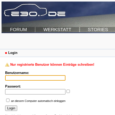
FORUM
WERKSTATT
STORIES
Login
Nur registrierte Benutzer können Einträge schreiben!
Benutzername:
Passwort:
an diesem Computer automatisch einloggen