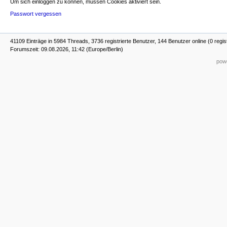
Um sich einloggen zu können, müssen Cookies aktiviert sein.
Passwort vergessen
41109 Einträge in 5984 Threads, 3736 registrierte Benutzer, 144 Benutzer online (0 regis
Forumszeit: 09.08.2026, 11:42 (Europe/Berlin)
powe