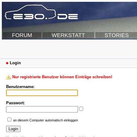
FORUM
WERKSTATT
STORIES
Login
Nur registrierte Benutzer können Einträge schreiben!
Benutzername:
Passwort:
an diesem Computer automatisch einloggen