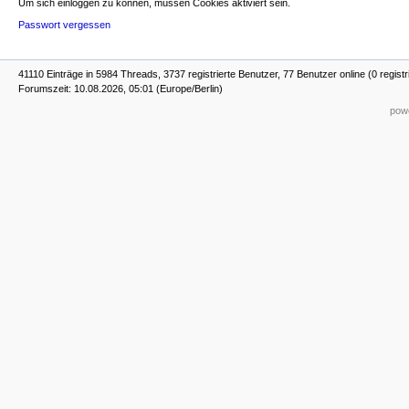
Um sich einloggen zu können, müssen Cookies aktiviert sein.
Passwort vergessen
41110 Einträge in 5984 Threads, 3737 registrierte Benutzer, 77 Benutzer online (0 registr
Forumszeit: 10.08.2026, 05:01 (Europe/Berlin)
powe