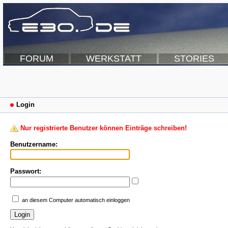
FORUM
WERKSTATT
STORIES
Login
Nur registrierte Benutzer können Einträge schreiben!
Benutzername:
Passwort:
an diesem Computer automatisch einloggen