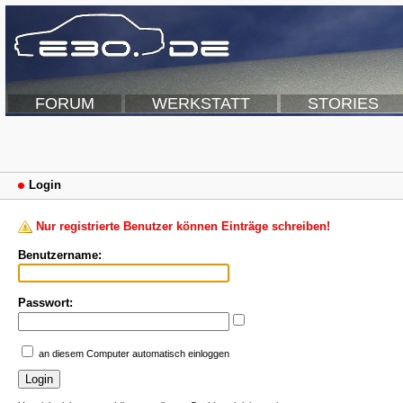
FORUM
WERKSTATT
STORIES
Login
Nur registrierte Benutzer können Einträge schreiben!
Benutzername:
Passwort:
an diesem Computer automatisch einloggen