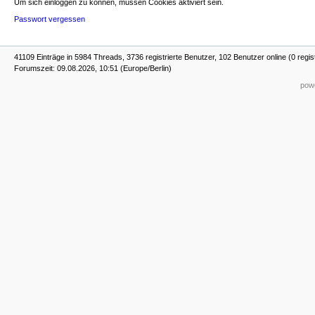
Um sich einloggen zu können, müssen Cookies aktiviert sein.
Passwort vergessen
41109 Einträge in 5984 Threads, 3736 registrierte Benutzer, 102 Benutzer online (0 regis
Forumszeit: 09.08.2026, 10:51 (Europe/Berlin)
powe