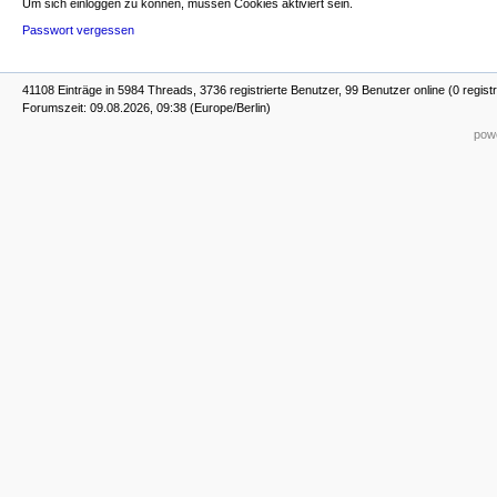
Um sich einloggen zu können, müssen Cookies aktiviert sein.
Passwort vergessen
41108 Einträge in 5984 Threads, 3736 registrierte Benutzer, 99 Benutzer online (0 registr
Forumszeit: 09.08.2026, 09:38 (Europe/Berlin)
powe