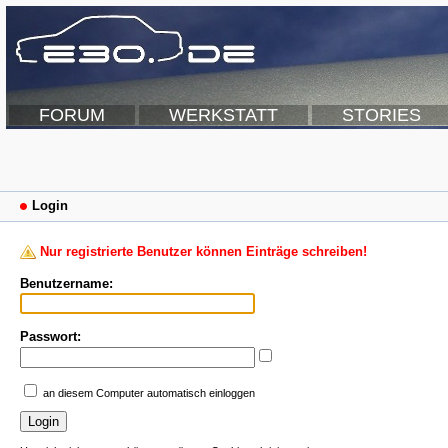
FORUM
WERKSTATT
STORIES
Login
Nur registrierte Benutzer können Einträge schreiben!
Benutzername:
Passwort:
an diesem Computer automatisch einloggen