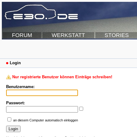
FORUM
WERKSTATT
STORIES
Login
Nur registrierte Benutzer können Einträge schreiben!
Benutzername:
Passwort:
an diesem Computer automatisch einloggen