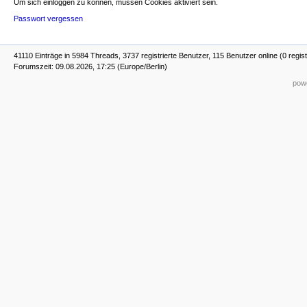
Um sich einloggen zu können, müssen Cookies aktiviert sein.
Passwort vergessen
41110 Einträge in 5984 Threads, 3737 registrierte Benutzer, 115 Benutzer online (0 regist
Forumszeit: 09.08.2026, 17:25 (Europe/Berlin)
powe