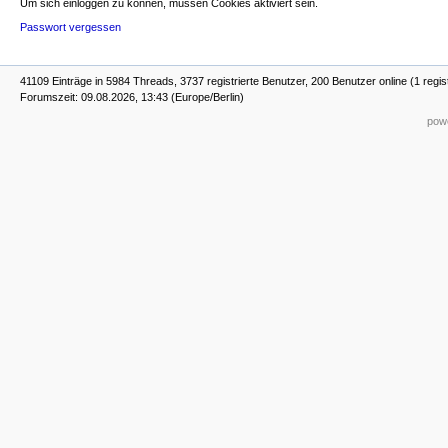
Um sich einloggen zu können, müssen Cookies aktiviert sein.
Passwort vergessen
41109 Einträge in 5984 Threads, 3737 registrierte Benutzer, 200 Benutzer online (1 regis
Forumszeit: 09.08.2026, 13:43 (Europe/Berlin)
powe