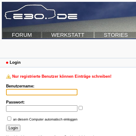
FORUM
WERKSTATT
STORIES
Login
Nur registrierte Benutzer können Einträge schreiben!
Benutzername:
Passwort:
an diesem Computer automatisch einloggen