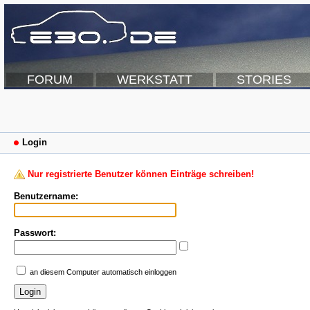
FORUM
WERKSTATT
STORIES
Login
Nur registrierte Benutzer können Einträge schreiben!
Benutzername:
Passwort:
an diesem Computer automatisch einloggen