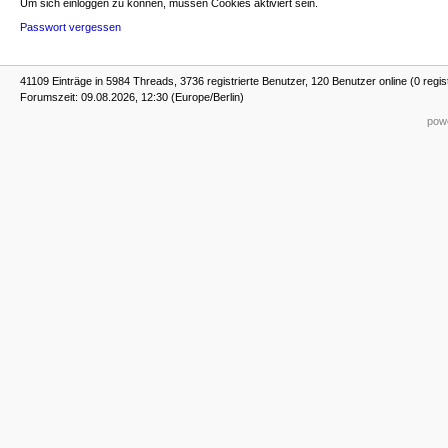
Um sich einloggen zu können, müssen Cookies aktiviert sein.
Passwort vergessen
41109 Einträge in 5984 Threads, 3736 registrierte Benutzer, 120 Benutzer online (0 regis
Forumszeit: 09.08.2026, 12:30 (Europe/Berlin)
powe