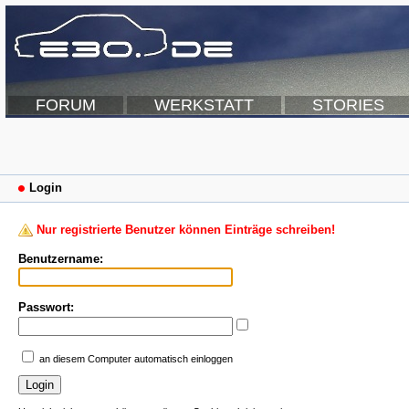
FORUM
WERKSTATT
STORIES
Login
Nur registrierte Benutzer können Einträge schreiben!
Benutzername:
Passwort:
an diesem Computer automatisch einloggen