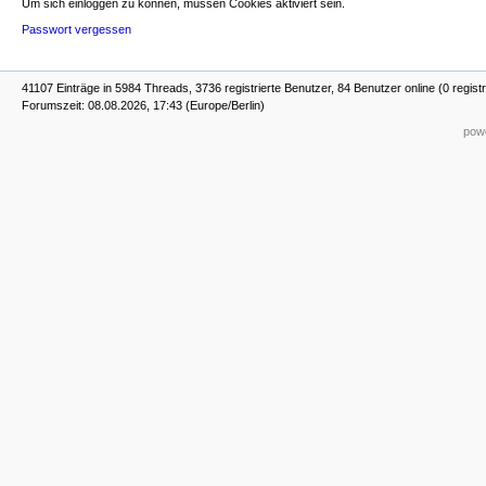
Um sich einloggen zu können, müssen Cookies aktiviert sein.
Passwort vergessen
41107 Einträge in 5984 Threads, 3736 registrierte Benutzer, 84 Benutzer online (0 registr
Forumszeit: 08.08.2026, 17:43 (Europe/Berlin)
powe