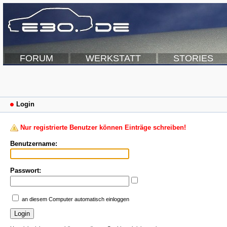
FORUM
WERKSTATT
STORIES
Login
Nur registrierte Benutzer können Einträge schreiben!
Benutzername:
Passwort:
an diesem Computer automatisch einloggen