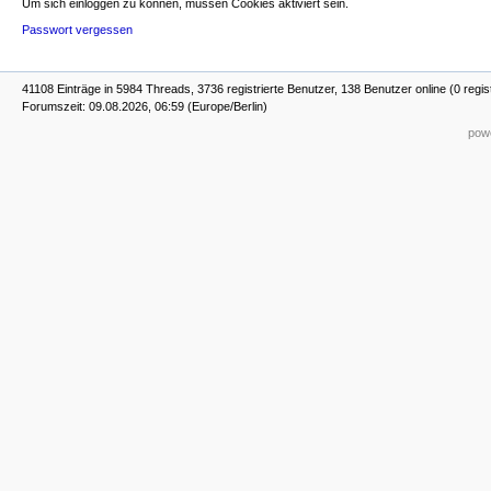
Um sich einloggen zu können, müssen Cookies aktiviert sein.
Passwort vergessen
41108 Einträge in 5984 Threads, 3736 registrierte Benutzer, 138 Benutzer online (0 regis
Forumszeit: 09.08.2026, 06:59 (Europe/Berlin)
powe