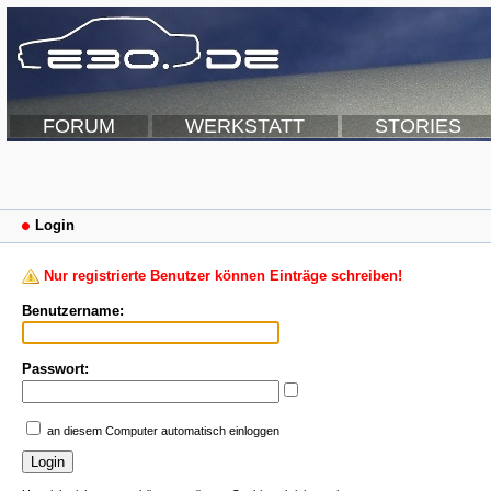
FORUM
WERKSTATT
STORIES
Login
Nur registrierte Benutzer können Einträge schreiben!
Benutzername:
Passwort:
an diesem Computer automatisch einloggen