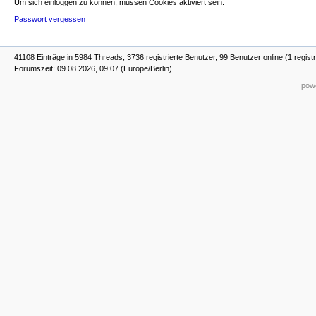
Um sich einloggen zu können, müssen Cookies aktiviert sein.
Passwort vergessen
41108 Einträge in 5984 Threads, 3736 registrierte Benutzer, 99 Benutzer online (1 registr
Forumszeit: 09.08.2026, 09:07 (Europe/Berlin)
powe