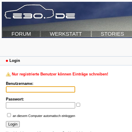
FORUM
WERKSTATT
STORIES
Login
Nur registrierte Benutzer können Einträge schreiben!
Benutzername:
Passwort:
an diesem Computer automatisch einloggen