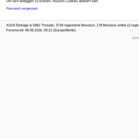
Um sich einloggen zu können, müssen Cookies aktiviert sein.
Passwort vergessen
41103 Einträge in 5982 Threads, 3734 registrierte Benutzer, 178 Benutzer online (2 regis
Forumszeit: 06.08.2026, 09:12 (Europe/Berlin)
powe