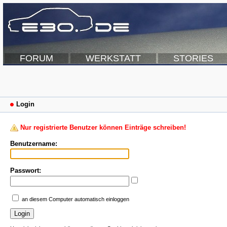
FORUM
WERKSTATT
STORIES
Login
Nur registrierte Benutzer können Einträge schreiben!
Benutzername:
Passwort:
an diesem Computer automatisch einloggen