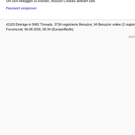
Um sich einloggen zu können, müssen Cookies aktiviert sein.
Passwort vergessen
41103 Einträge in 5982 Threads, 3734 registrierte Benutzer, 94 Benutzer online (2 registr
Forumszeit: 06.08.2026, 06:34 (Europe/Berlin)
powe