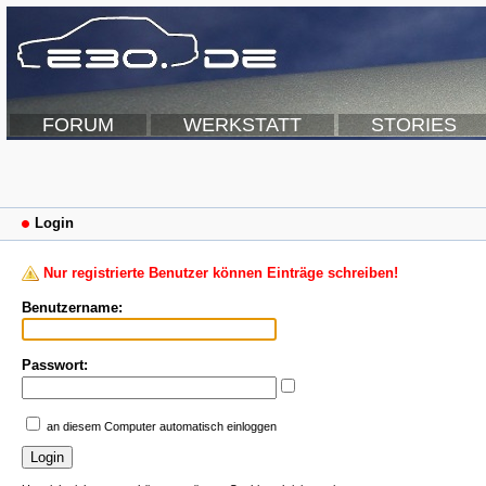
FORUM
WERKSTATT
STORIES
Login
Nur registrierte Benutzer können Einträge schreiben!
Benutzername:
Passwort:
an diesem Computer automatisch einloggen