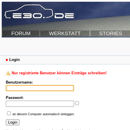
FORUM
WERKSTATT
STORIES
Login
Nur registrierte Benutzer können Einträge schreiben!
Benutzername:
Passwort:
an diesem Computer automatisch einloggen