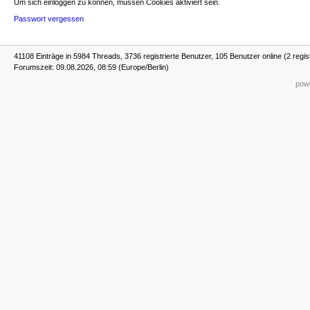
Um sich einloggen zu können, müssen Cookies aktiviert sein.
Passwort vergessen
41108 Einträge in 5984 Threads, 3736 registrierte Benutzer, 105 Benutzer online (2 regis
Forumszeit: 09.08.2026, 08:59 (Europe/Berlin)
powe