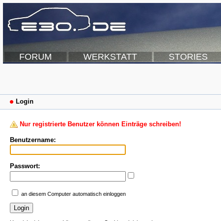
FORUM
WERKSTATT
STORIES
Login
Nur registrierte Benutzer können Einträge schreiben!
Benutzername:
Passwort:
an diesem Computer automatisch einloggen