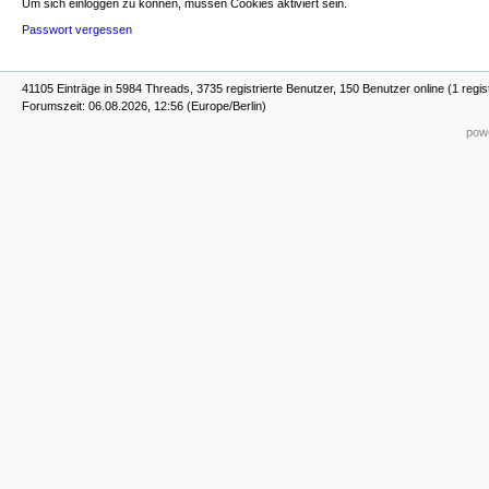
Um sich einloggen zu können, müssen Cookies aktiviert sein.
Passwort vergessen
41105 Einträge in 5984 Threads, 3735 registrierte Benutzer, 150 Benutzer online (1 regis
Forumszeit: 06.08.2026, 12:56 (Europe/Berlin)
powe