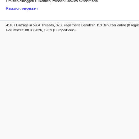
Um sich einloggen zu können, müssen Cookies aktiviert sein.
Passwort vergessen
41107 Einträge in 5984 Threads, 3736 registrierte Benutzer, 113 Benutzer online (0 regist
Forumszeit: 08.08.2026, 19:39 (Europe/Berlin)