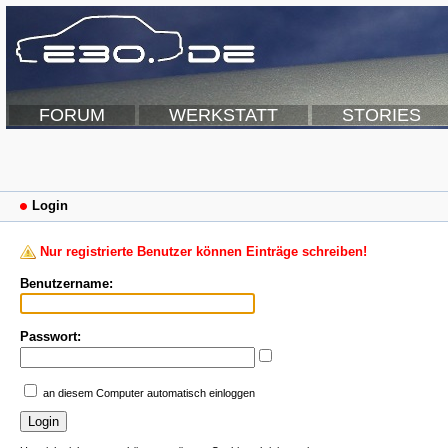
FORUM
WERKSTATT
STORIES
Login
Nur registrierte Benutzer können Einträge schreiben!
Benutzername:
Passwort:
an diesem Computer automatisch einloggen