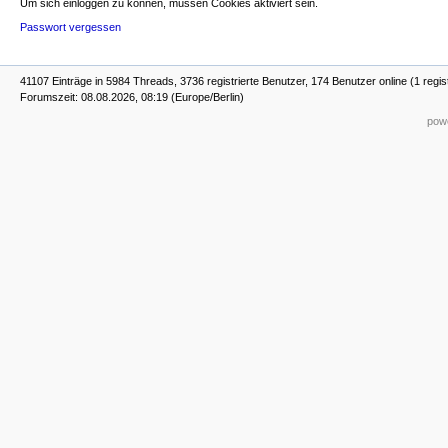
Um sich einloggen zu können, müssen Cookies aktiviert sein.
Passwort vergessen
41107 Einträge in 5984 Threads, 3736 registrierte Benutzer, 174 Benutzer online (1 regis
Forumszeit: 08.08.2026, 08:19 (Europe/Berlin)
powe