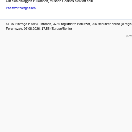
Um sich einloggen zu können, müssen Cookies aktiviert sein.
Passwort vergessen
41107 Einträge in 5984 Threads, 3736 registrierte Benutzer, 206 Benutzer online (0 regis
Forumszeit: 07.08.2026, 17:55 (Europe/Berlin)
powe