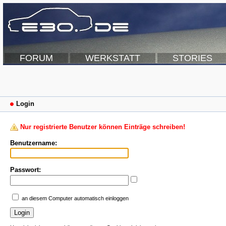
FORUM
WERKSTATT
STORIES
Login
Nur registrierte Benutzer können Einträge schreiben!
Benutzername:
Passwort:
an diesem Computer automatisch einloggen