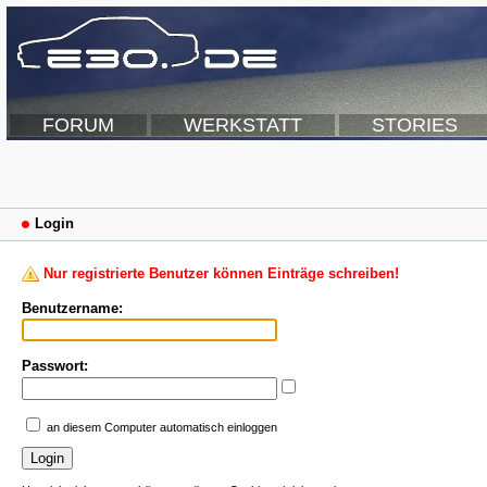
FORUM
WERKSTATT
STORIES
Login
Nur registrierte Benutzer können Einträge schreiben!
Benutzername:
Passwort:
an diesem Computer automatisch einloggen