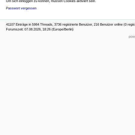
Um sich einloggen zu können, müssen Cookies aktiviert sein.
Passwort vergessen
41107 Einträge in 5984 Threads, 3736 registrierte Benutzer, 216 Benutzer online (0 regis
Forumszeit: 07.08.2026, 18:26 (Europe/Berlin)
powe