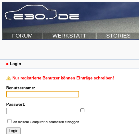
FORUM
WERKSTATT
STORIES
Login
Nur registrierte Benutzer können Einträge schreiben!
Benutzername:
Passwort:
an diesem Computer automatisch einloggen