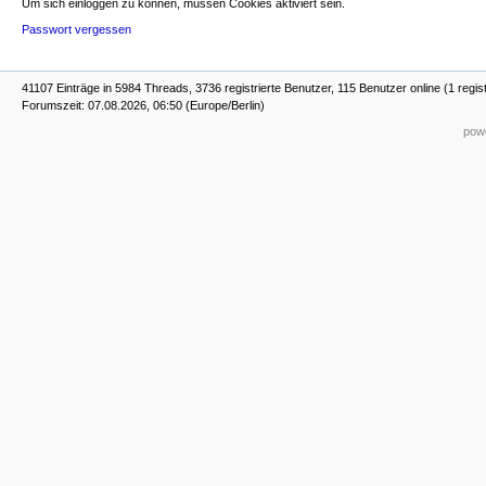
Um sich einloggen zu können, müssen Cookies aktiviert sein.
Passwort vergessen
41107 Einträge in 5984 Threads, 3736 registrierte Benutzer, 115 Benutzer online (1 regist
Forumszeit: 07.08.2026, 06:50 (Europe/Berlin)
powe