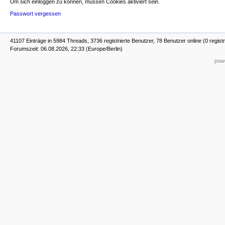
Um sich einloggen zu können, müssen Cookies aktiviert sein.
Passwort vergessen
41107 Einträge in 5984 Threads, 3736 registrierte Benutzer, 78 Benutzer online (0 registr
Forumszeit: 06.08.2026, 22:33 (Europe/Berlin)
powe