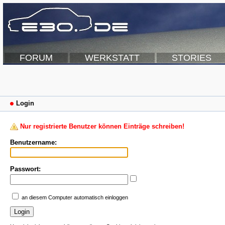
FORUM
WERKSTATT
STORIES
Login
Nur registrierte Benutzer können Einträge schreiben!
Benutzername:
Passwort:
an diesem Computer automatisch einloggen