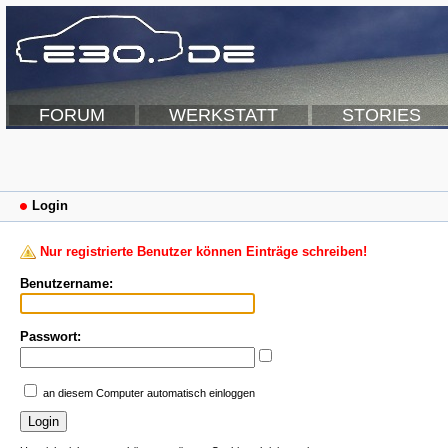
FORUM
WERKSTATT
STORIES
Login
Nur registrierte Benutzer können Einträge schreiben!
Benutzername:
Passwort:
an diesem Computer automatisch einloggen