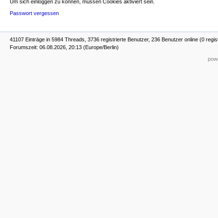
Um sich einloggen zu können, müssen Cookies aktiviert sein.
Passwort vergessen
41107 Einträge in 5984 Threads, 3736 registrierte Benutzer, 236 Benutzer online (0 regis
Forumszeit: 06.08.2026, 20:13 (Europe/Berlin)
powe