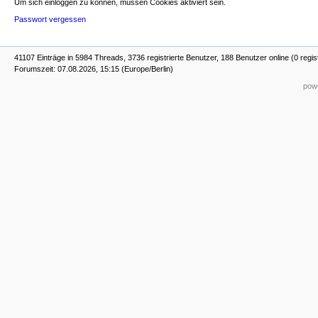
Um sich einloggen zu können, müssen Cookies aktiviert sein.
Passwort vergessen
41107 Einträge in 5984 Threads, 3736 registrierte Benutzer, 188 Benutzer online (0 regis
Forumszeit: 07.08.2026, 15:15 (Europe/Berlin)
powe