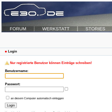
FORUM
WERKSTATT
STORIES
Login
Nur registrierte Benutzer können Einträge schreiben!
Benutzername:
Passwort:
an diesem Computer automatisch einloggen