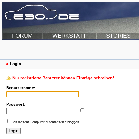
FORUM
WERKSTATT
STORIES
Login
Nur registrierte Benutzer können Einträge schreiben!
Benutzername:
Passwort:
an diesem Computer automatisch einloggen