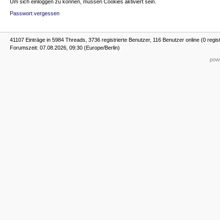
Um sich einloggen zu können, müssen Cookies aktiviert sein.
Passwort vergessen
41107 Einträge in 5984 Threads, 3736 registrierte Benutzer, 116 Benutzer online (0 regist
Forumszeit: 07.08.2026, 09:30 (Europe/Berlin)
powe