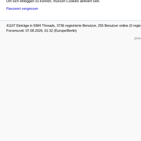
Um sich einloggen zu können, müssen Cookies aktiviert sein.
Passwort vergessen
41107 Einträge in 5984 Threads, 3736 registrierte Benutzer, 255 Benutzer online (0 regis
Forumszeit: 07.08.2026, 01:32 (Europe/Berlin)
powe