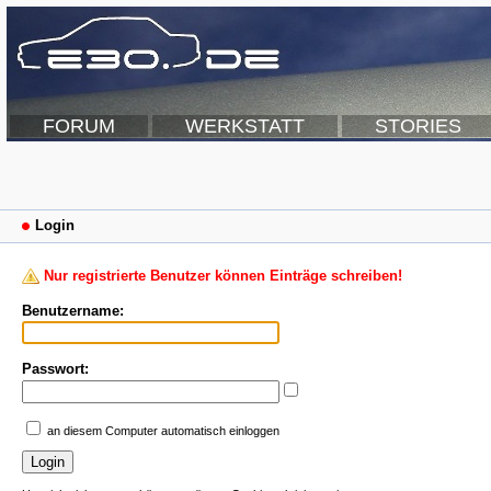
FORUM
WERKSTATT
STORIES
Login
Nur registrierte Benutzer können Einträge schreiben!
Benutzername:
Passwort:
an diesem Computer automatisch einloggen