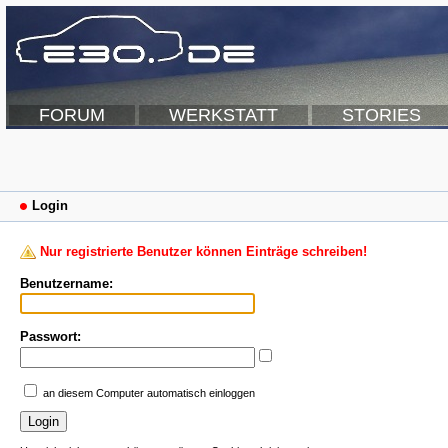
FORUM
WERKSTATT
STORIES
Login
Nur registrierte Benutzer können Einträge schreiben!
Benutzername:
Passwort:
an diesem Computer automatisch einloggen