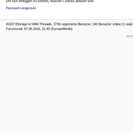
Um sich einloggen zu können, müssen Cookies aktiviert sein.
Passwort vergessen
41107 Einträge in 5984 Threads, 3736 registrierte Benutzer, 140 Benutzer online (1 regis
Forumszeit: 07.08.2026, 21:45 (Europe/Berlin)
powe