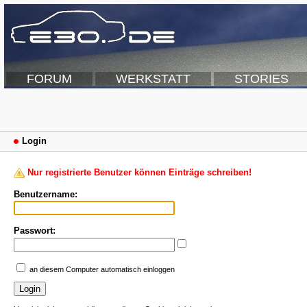
FORUM
WERKSTATT
STORIES
Login
Nur registrierte Benutzer können Einträge schreiben!
Benutzername:
Passwort:
an diesem Computer automatisch einloggen