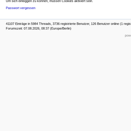
Um sich einloggen zu können, müssen Cookies aktiviert sein.
Passwort vergessen
41107 Einträge in 5984 Threads, 3736 registrierte Benutzer, 126 Benutzer online (1 regis
Forumszeit: 07.08.2026, 08:37 (Europe/Berlin)
powe