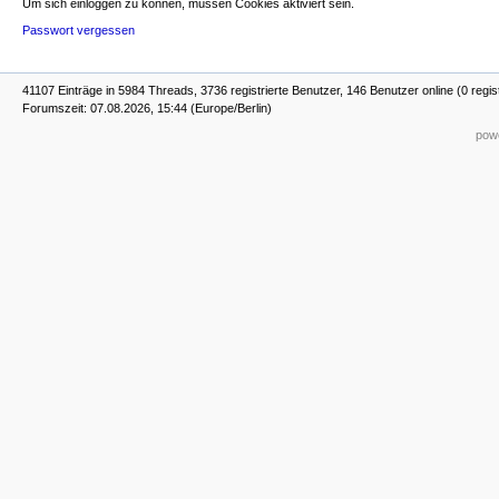
Um sich einloggen zu können, müssen Cookies aktiviert sein.
Passwort vergessen
41107 Einträge in 5984 Threads, 3736 registrierte Benutzer, 146 Benutzer online (0 regis
Forumszeit: 07.08.2026, 15:44 (Europe/Berlin)
powe