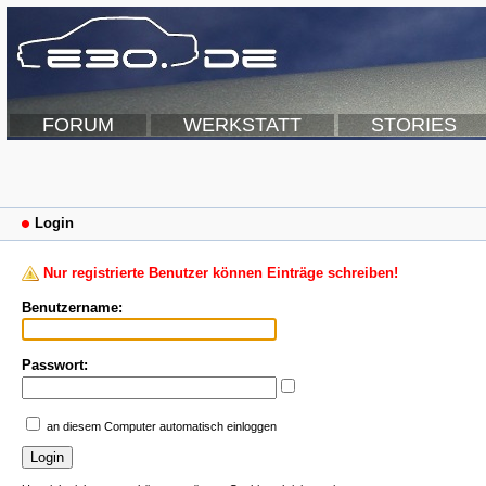
FORUM
WERKSTATT
STORIES
Login
Nur registrierte Benutzer können Einträge schreiben!
Benutzername:
Passwort:
an diesem Computer automatisch einloggen