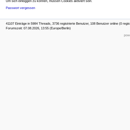
Um sich einloggen zu können, müssen Cookies aktiviert sein.
Passwort vergessen
41107 Einträge in 5984 Threads, 3736 registrierte Benutzer, 108 Benutzer online (0 regis
Forumszeit: 07.08.2026, 13:55 (Europe/Berlin)
powe