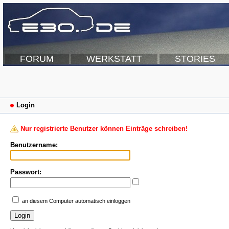
FORUM
WERKSTATT
STORIES
Login
Nur registrierte Benutzer können Einträge schreiben!
Benutzername:
Passwort:
an diesem Computer automatisch einloggen