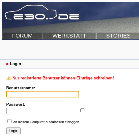
FORUM
WERKSTATT
STORIES
Login
Nur registrierte Benutzer können Einträge schreiben!
Benutzername:
Passwort:
an diesem Computer automatisch einloggen