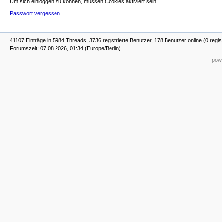
Um sich einloggen zu können, müssen Cookies aktiviert sein.
Passwort vergessen
41107 Einträge in 5984 Threads, 3736 registrierte Benutzer, 178 Benutzer online (0 regis
Forumszeit: 07.08.2026, 01:34 (Europe/Berlin)
powe