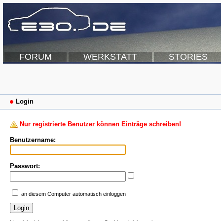
FORUM
WERKSTATT
STORIES
Login
Nur registrierte Benutzer können Einträge schreiben!
Benutzername:
Passwort:
an diesem Computer automatisch einloggen