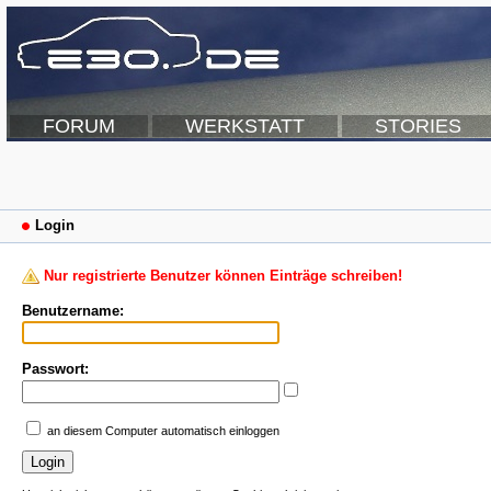
FORUM
WERKSTATT
STORIES
Login
Nur registrierte Benutzer können Einträge schreiben!
Benutzername:
Passwort:
an diesem Computer automatisch einloggen