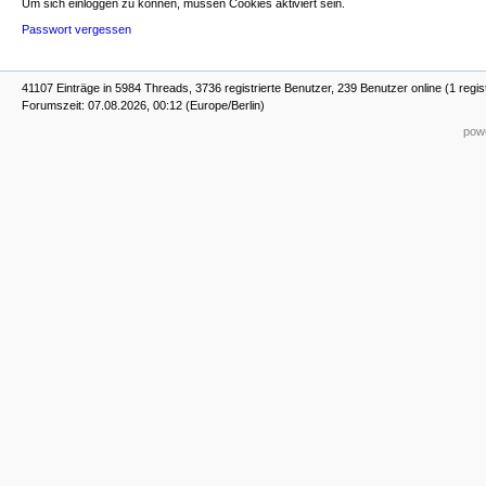
Um sich einloggen zu können, müssen Cookies aktiviert sein.
Passwort vergessen
41107 Einträge in 5984 Threads, 3736 registrierte Benutzer, 239 Benutzer online (1 regis
Forumszeit: 07.08.2026, 00:12 (Europe/Berlin)
powe