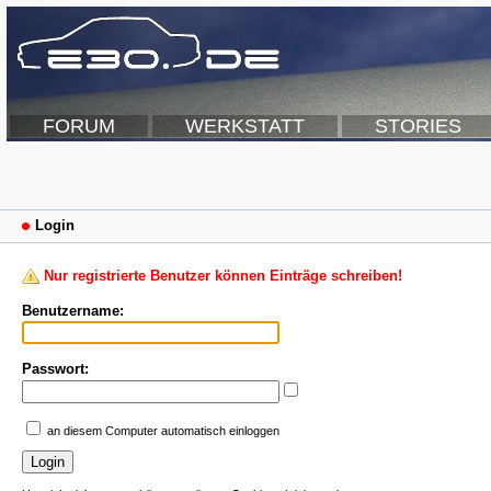
FORUM
WERKSTATT
STORIES
Login
Nur registrierte Benutzer können Einträge schreiben!
Benutzername:
Passwort:
an diesem Computer automatisch einloggen