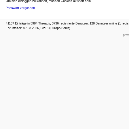
Um sich einloggen zu können, müssen Cookies aktiviert sein.
Passwort vergessen
41107 Einträge in 5984 Threads, 3736 registrierte Benutzer, 128 Benutzer online (1 regis
Forumszeit: 07.08.2026, 08:13 (Europe/Berlin)
powe