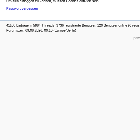
Um sich einloggen zu können, müssen Cookies aktiviert sein.
Passwort vergessen
41108 Einträge in 5984 Threads, 3736 registrierte Benutzer, 120 Benutzer online (0 regis
Forumszeit: 09.08.2026, 00:10 (Europe/Berlin)
powe