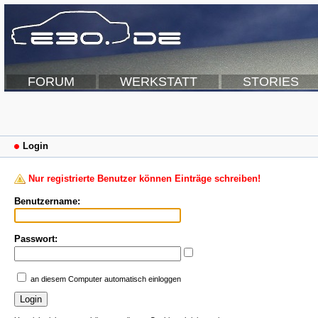
FORUM
WERKSTATT
STORIES
Login
Nur registrierte Benutzer können Einträge schreiben!
Benutzername:
Passwort:
an diesem Computer automatisch einloggen